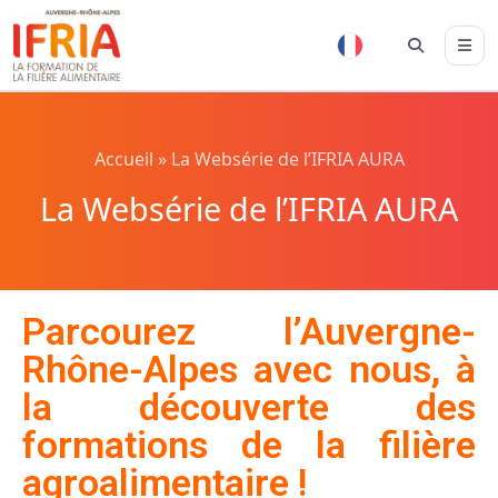
Accueil
»
La Websérie de l’IFRIA AURA
La Websérie de l’IFRIA AURA
Parcourez l’Auvergne-
Rhône-Alpes avec nous, à
la découverte des
formations de la filière
agroalimentaire !