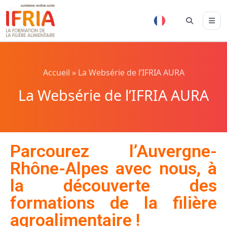
Accueil
»
La Websérie de l’IFRIA AURA
La Websérie de l’IFRIA AURA
Parcourez l’Auvergne-
Rhône-Alpes avec nous, à
la découverte des
formations de la filière
agroalimentaire !