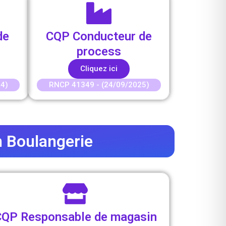
de
CQP Conducteur de
process
Cliquez ici
4)
RNCP 41349 - (24/09/2025)
n Boulangerie
CQP Responsable de magasin