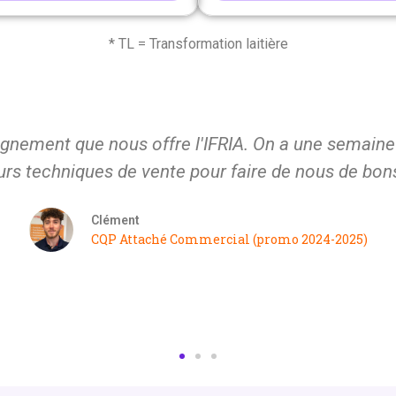
* TL = Transformation laitière
e ça a été de sortir de ma zone de confort, appr
rtout de faire communiquer mon savoir à mes N-1 p
Brice
CQP Chef d'équipe - Tradival