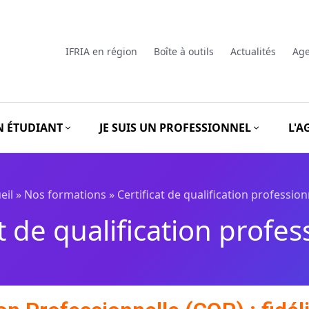
IFRIA en région
Boîte à outils
Actualités
Ag
UN ÉTUDIANT
JE SUIS UN PROFESSIONNEL
L'A
eil
»
Nos formations
»
Certificat de qualification profession
at de qualification profes