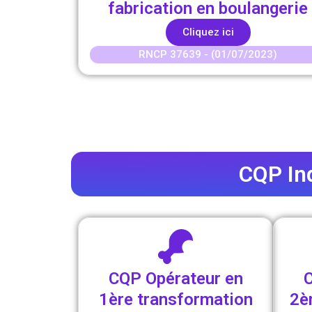
fabrication en boulangerie
Cliquez ici
RNCP 37639 - (01/07/2023)
CQP In
CQP Opérateur en
C
1ère transformation
2è