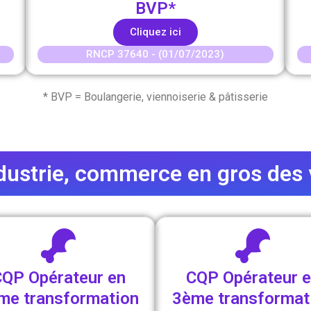
BVP*
Cliquez ici
RNCP 37640 - (01/07/2023)
* BVP = Boulangerie, viennoiserie & pâtisserie
dustrie, commerce en gros des 
QP Opérateur en
CQP Opérateur 
me transformation
3ème transformat