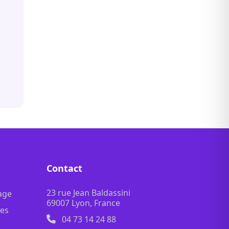
Contact
23 rue Jean Baldassini
age
69007 Lyon, France
les
04 73 14 24 88