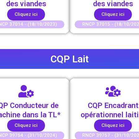
des viandes
des viandes
Cliquez ici
Cliquez ici
NCP 37014 - (18/10/2023)
RNCP 37015 - (18/10/202
CQP Lait
QP Conducteur de
CQP Encadrant
chine dans la TL*
opérationnel laiti
Cliquez ici
Cliquez ici
NCP 39754 - (31/10/2024)
RNCP 39757 - (31/10/202