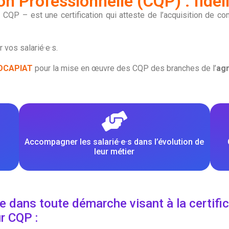
ion Professionnelle (CQP) : fidél
 – CQP – est une certification qui atteste de l’acquisition de
 vos salarié·e·s.
OCAPIAT
pour la mise en œuvre des CQP des branches de l’
agr
Accompagner les salarié·e·s dans l’évolution de
leur métier
ans toute démarche visant à la certifica
ur CQP :