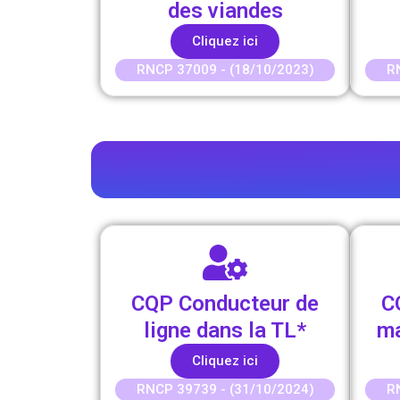
des viandes
Cliquez ici
RNCP 37009 - (18/10/2023)
R
CQP Conducteur de
C
ligne dans la TL*
ma
Cliquez ici
RNCP 39739 - (31/10/2024)
R