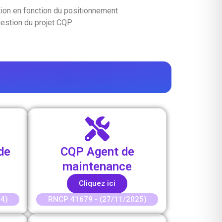
tion en fonction du positionnement
estion du projet CQP
de
CQP Agent de
maintenance
Cliquez ici
4)
RNCP 41679 - (27/11/2025)