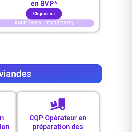
en BVP*
Cliquez ici
RNCP 26596 - (03/12/2015)
viandes
en
CQP Opérateur en
ion
préparation des