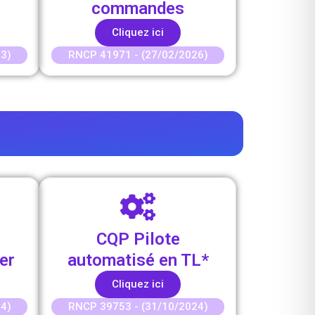
commandes
Cliquez ici
3)
RNCP 41971 - (27/02/2026)
CQP Pilote
er
automatisé en TL*
Cliquez ici
4)
RNCP 39753 - (31/10/2024)