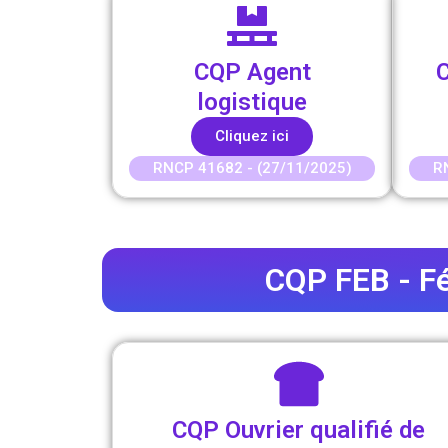
CQP Agent
logistique
Cliquez ici
RNCP 41682 - (27/11/2025)
R
CQP FEB - Fé
CQP Ouvrier qualifié de