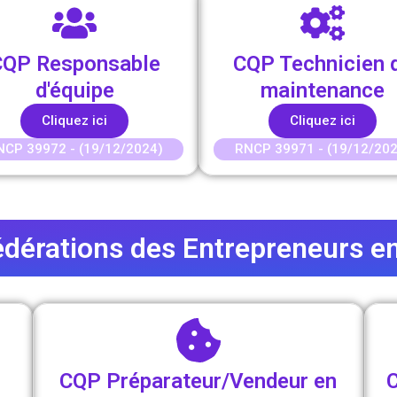
CQP Responsable
CQP Technicien 
d'équipe
maintenance
Cliquez ici
Cliquez ici
NCP 39972 - (19/12/2024)
RNCP 39971 - (19/12/202
dérations des Entrepreneurs e
CQP Préparateur/Vendeur en