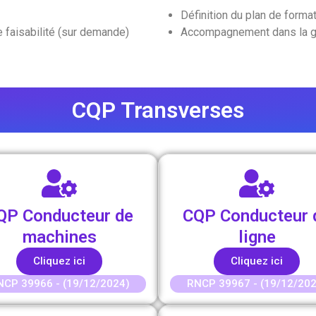
Définition du plan de forma
e faisabilité (sur demande)
Accompagnement dans la g
CQP Transverses
QP Conducteur de
CQP Conducteur 
machines
ligne
Cliquez ici
Cliquez ici
NCP 39966 - (19/12/2024)
RNCP 39967 - (19/12/202